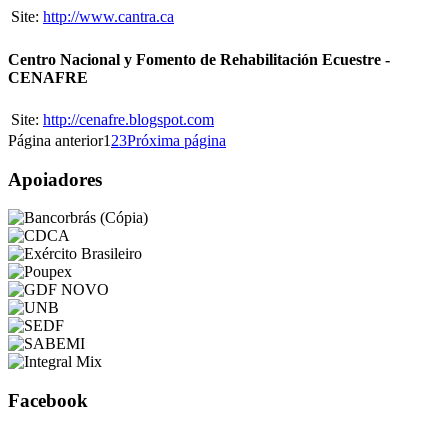
Site:
http://www.cantra.ca
Centro Nacional y Fomento de Rehabilitación Ecuestre -
CENAFRE
Site:
http://cenafre.blogspot.com
Página anterior
1
2
3
Próxima página
Apoiadores
Facebook