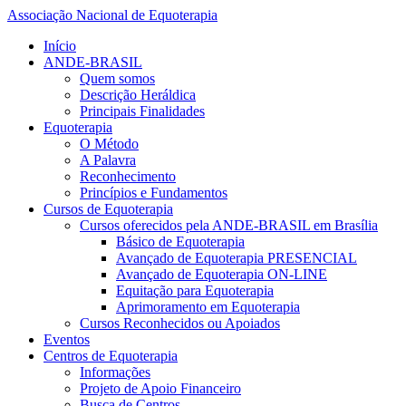
Associação Nacional de Equoterapia
Início
ANDE-BRASIL
Quem somos
Descrição Heráldica
Principais Finalidades
Equoterapia
O Método
A Palavra
Reconhecimento
Princípios e Fundamentos
Cursos de Equoterapia
Cursos oferecidos pela ANDE-BRASIL em Brasília
Básico de Equoterapia
Avançado de Equoterapia PRESENCIAL
Avançado de Equoterapia ON-LINE
Equitação para Equoterapia
Aprimoramento em Equoterapia
Cursos Reconhecidos ou Apoiados
Eventos
Centros de Equoterapia
Informações
Projeto de Apoio Financeiro
Busca de Centros