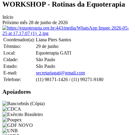
WORKSHOP - Rotinas da Equoterapia
Início
Próximo mês
28
de
junho
de
2026
Coordenador(a):
Liana Pires Santos
Término:
29
de
junho
Local:
Equoterapia GATI
Cidade:
São Paulo
Estado:
São Paulo
E-mail:
secretariagati@gmail.com
Telefone:
(11) 98171-1426 / (11) 99271-9180
Apoiadores