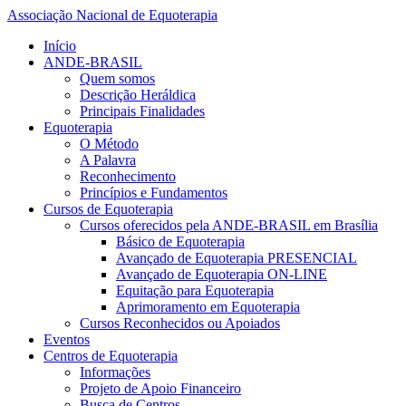
Associação Nacional de Equoterapia
Início
ANDE-BRASIL
Quem somos
Descrição Heráldica
Principais Finalidades
Equoterapia
O Método
A Palavra
Reconhecimento
Princípios e Fundamentos
Cursos de Equoterapia
Cursos oferecidos pela ANDE-BRASIL em Brasília
Básico de Equoterapia
Avançado de Equoterapia PRESENCIAL
Avançado de Equoterapia ON-LINE
Equitação para Equoterapia
Aprimoramento em Equoterapia
Cursos Reconhecidos ou Apoiados
Eventos
Centros de Equoterapia
Informações
Projeto de Apoio Financeiro
Busca de Centros