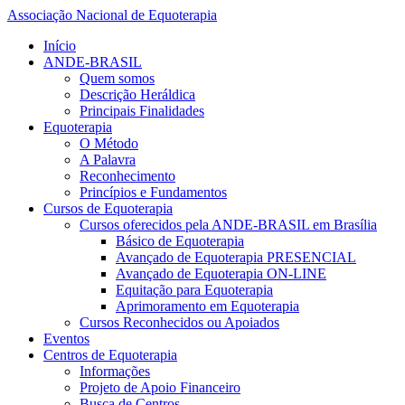
Associação Nacional de Equoterapia
Início
ANDE-BRASIL
Quem somos
Descrição Heráldica
Principais Finalidades
Equoterapia
O Método
A Palavra
Reconhecimento
Princípios e Fundamentos
Cursos de Equoterapia
Cursos oferecidos pela ANDE-BRASIL em Brasília
Básico de Equoterapia
Avançado de Equoterapia PRESENCIAL
Avançado de Equoterapia ON-LINE
Equitação para Equoterapia
Aprimoramento em Equoterapia
Cursos Reconhecidos ou Apoiados
Eventos
Centros de Equoterapia
Informações
Projeto de Apoio Financeiro
Busca de Centros