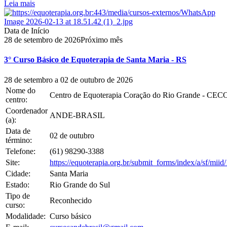
Leia mais
Data de Início
28
de
setembro
de
2026
Próximo mês
3° Curso Básico de Equoterapia de Santa Maria - RS
28 de setembro a 02 de outubro de 2026
Nome do
Centro de Equoterapia Coração do Rio Grande - CE
centro:
Coordenador
ANDE-BRASIL
(a):
Data de
02
de
outubro
término:
Telefone:
(61) 98290-3388
Site:
https://equoterapia.org.br/submit_forms/index/a/sf/miid/
Cidade:
Santa Maria
Estado:
Rio Grande do Sul
Tipo de
Reconhecido
curso:
Modalidade:
Curso básico