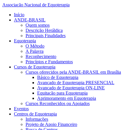
Associação Nacional de Equoterapia
Início
ANDE-BRASIL
Quem somos
Descrição Heráldica
Principais Finalidades
Equoterapia
O Método
A Palavra
Reconhecimento
Princípios e Fundamentos
Cursos de Equoterapia
Cursos oferecidos pela ANDE-BRASIL em Brasília
Básico de Equoterapia
Avançado de Equoterapia PRESENCIAL
Avançado de Equoterapia ON-LINE
Equitação para Equoterapia
Aprimoramento em Equoterapia
Cursos Reconhecidos ou Apoiados
Eventos
Centros de Equoterapia
Informações
Projeto de Apoio Financeiro
Busca de Centros