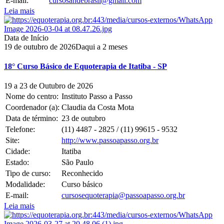
E-mail:
cursosandebrasil@gmail.com
Leia mais
Data de Início
19
de
outubro
de
2026
Daqui a 2 meses
18° Curso Básico de Equoterapia de Itatiba - SP
19 a 23 de Outubro de 2026
Nome do centro:
Instituto Passo a Passo
Coordenador (a):
Claudia da Costa Mota
Data de término:
23
de
outubro
Telefone:
(11) 4487 - 2825 / (11) 99615 - 9532
Site:
http://www.passoapasso.org.br
Cidade:
Itatiba
Estado:
São Paulo
Tipo de curso:
Reconhecido
Modalidade:
Curso básico
E-mail:
cursosequoterapia@passoapasso.org.br
Leia mais