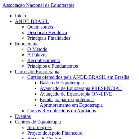
Associação Nacional de Equoterapia
Início
ANDE-BRASIL
Quem somos
Descrição Heráldica
Principais Finalidades
Equoterapia
O Método
A Palavra
Reconhecimento
Princípios e Fundamentos
Cursos de Equoterapia
Cursos oferecidos pela ANDE-BRASIL em Brasília
Básico de Equoterapia
Avançado de Equoterapia PRESENCIAL
Avançado de Equoterapia ON-LINE
Equitação para Equoterapia
Aprimoramento em Equoterapia
Cursos Reconhecidos ou Apoiados
Eventos
Centros de Equoterapia
Informações
Projeto de Apoio Financeiro
Busca de Centros