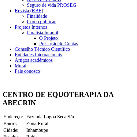
Seguro de vida PROSEG
Revista (RBE)
Finalidade
Como publicar
Projetos Internos
Paralisia Infantil
O Projeto
Prestação de Contas
Conselho Técnico Científico
Entidades Internacionais
Artigos acadêmicos
Mural
Fale conosco
CENTRO DE EQUOTERAPIA DA
ABECRIN
Endereço:
Fazenda Lagoa Seca S/n
Bairro:
Zona Rural
Cidade:
Inhambupe
Estado:
Bahia