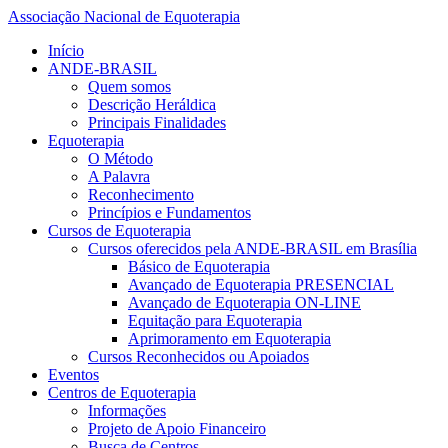
Associação Nacional de Equoterapia
Início
ANDE-BRASIL
Quem somos
Descrição Heráldica
Principais Finalidades
Equoterapia
O Método
A Palavra
Reconhecimento
Princípios e Fundamentos
Cursos de Equoterapia
Cursos oferecidos pela ANDE-BRASIL em Brasília
Básico de Equoterapia
Avançado de Equoterapia PRESENCIAL
Avançado de Equoterapia ON-LINE
Equitação para Equoterapia
Aprimoramento em Equoterapia
Cursos Reconhecidos ou Apoiados
Eventos
Centros de Equoterapia
Informações
Projeto de Apoio Financeiro
Busca de Centros