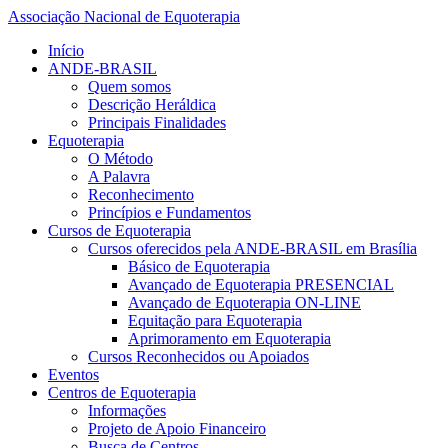
Associação Nacional de Equoterapia
Início
ANDE-BRASIL
Quem somos
Descrição Heráldica
Principais Finalidades
Equoterapia
O Método
A Palavra
Reconhecimento
Princípios e Fundamentos
Cursos de Equoterapia
Cursos oferecidos pela ANDE-BRASIL em Brasília
Básico de Equoterapia
Avançado de Equoterapia PRESENCIAL
Avançado de Equoterapia ON-LINE
Equitação para Equoterapia
Aprimoramento em Equoterapia
Cursos Reconhecidos ou Apoiados
Eventos
Centros de Equoterapia
Informações
Projeto de Apoio Financeiro
Busca de Centros