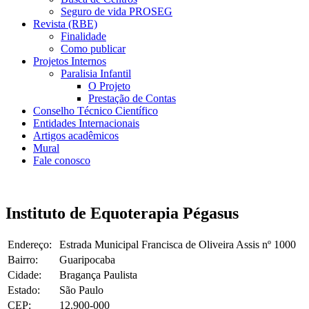
Seguro de vida PROSEG
Revista (RBE)
Finalidade
Como publicar
Projetos Internos
Paralisia Infantil
O Projeto
Prestação de Contas
Conselho Técnico Científico
Entidades Internacionais
Artigos acadêmicos
Mural
Fale conosco
Instituto de Equoterapia Pégasus
Endereço:
Estrada Municipal Francisca de Oliveira Assis nº 1000
Bairro:
Guaripocaba
Cidade:
Bragança Paulista
Estado:
São Paulo
CEP:
12.900-000