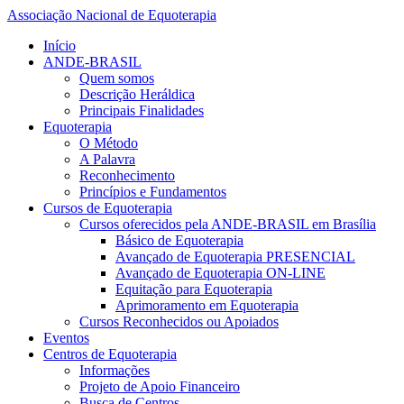
Associação Nacional de Equoterapia
Início
ANDE-BRASIL
Quem somos
Descrição Heráldica
Principais Finalidades
Equoterapia
O Método
A Palavra
Reconhecimento
Princípios e Fundamentos
Cursos de Equoterapia
Cursos oferecidos pela ANDE-BRASIL em Brasília
Básico de Equoterapia
Avançado de Equoterapia PRESENCIAL
Avançado de Equoterapia ON-LINE
Equitação para Equoterapia
Aprimoramento em Equoterapia
Cursos Reconhecidos ou Apoiados
Eventos
Centros de Equoterapia
Informações
Projeto de Apoio Financeiro
Busca de Centros