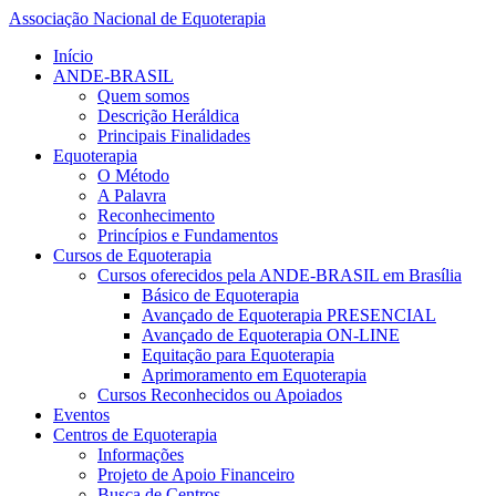
Associação Nacional de Equoterapia
Início
ANDE-BRASIL
Quem somos
Descrição Heráldica
Principais Finalidades
Equoterapia
O Método
A Palavra
Reconhecimento
Princípios e Fundamentos
Cursos de Equoterapia
Cursos oferecidos pela ANDE-BRASIL em Brasília
Básico de Equoterapia
Avançado de Equoterapia PRESENCIAL
Avançado de Equoterapia ON-LINE
Equitação para Equoterapia
Aprimoramento em Equoterapia
Cursos Reconhecidos ou Apoiados
Eventos
Centros de Equoterapia
Informações
Projeto de Apoio Financeiro
Busca de Centros