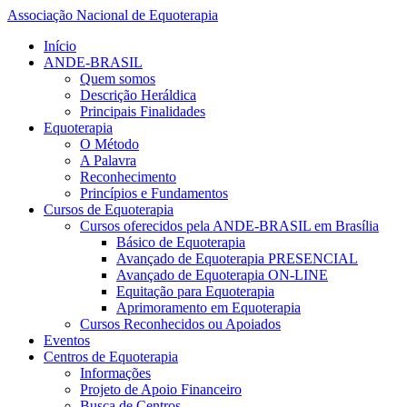
Associação Nacional de Equoterapia
Início
ANDE-BRASIL
Quem somos
Descrição Heráldica
Principais Finalidades
Equoterapia
O Método
A Palavra
Reconhecimento
Princípios e Fundamentos
Cursos de Equoterapia
Cursos oferecidos pela ANDE-BRASIL em Brasília
Básico de Equoterapia
Avançado de Equoterapia PRESENCIAL
Avançado de Equoterapia ON-LINE
Equitação para Equoterapia
Aprimoramento em Equoterapia
Cursos Reconhecidos ou Apoiados
Eventos
Centros de Equoterapia
Informações
Projeto de Apoio Financeiro
Busca de Centros