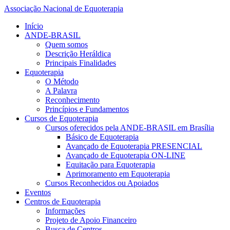
Associação Nacional de Equoterapia
Início
ANDE-BRASIL
Quem somos
Descrição Heráldica
Principais Finalidades
Equoterapia
O Método
A Palavra
Reconhecimento
Princípios e Fundamentos
Cursos de Equoterapia
Cursos oferecidos pela ANDE-BRASIL em Brasília
Básico de Equoterapia
Avançado de Equoterapia PRESENCIAL
Avançado de Equoterapia ON-LINE
Equitação para Equoterapia
Aprimoramento em Equoterapia
Cursos Reconhecidos ou Apoiados
Eventos
Centros de Equoterapia
Informações
Projeto de Apoio Financeiro
Busca de Centros