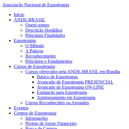
Associação Nacional de Equoterapia
Início
ANDE-BRASIL
Quem somos
Descrição Heráldica
Principais Finalidades
Equoterapia
O Método
A Palavra
Reconhecimento
Princípios e Fundamentos
Cursos de Equoterapia
Cursos oferecidos pela ANDE-BRASIL em Brasília
Básico de Equoterapia
Avançado de Equoterapia PRESENCIAL
Avançado de Equoterapia ON-LINE
Equitação para Equoterapia
Aprimoramento em Equoterapia
Cursos Reconhecidos ou Apoiados
Eventos
Centros de Equoterapia
Informações
Projeto de Apoio Financeiro
Busca de Centros