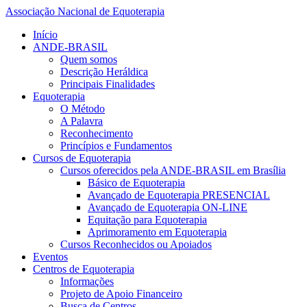
Associação Nacional de Equoterapia
Início
ANDE-BRASIL
Quem somos
Descrição Heráldica
Principais Finalidades
Equoterapia
O Método
A Palavra
Reconhecimento
Princípios e Fundamentos
Cursos de Equoterapia
Cursos oferecidos pela ANDE-BRASIL em Brasília
Básico de Equoterapia
Avançado de Equoterapia PRESENCIAL
Avançado de Equoterapia ON-LINE
Equitação para Equoterapia
Aprimoramento em Equoterapia
Cursos Reconhecidos ou Apoiados
Eventos
Centros de Equoterapia
Informações
Projeto de Apoio Financeiro
Busca de Centros