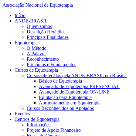
Associação Nacional de Equoterapia
Início
ANDE-BRASIL
Quem somos
Descrição Heráldica
Principais Finalidades
Equoterapia
O Método
A Palavra
Reconhecimento
Princípios e Fundamentos
Cursos de Equoterapia
Cursos oferecidos pela ANDE-BRASIL em Brasília
Básico de Equoterapia
Avançado de Equoterapia PRESENCIAL
Avançado de Equoterapia ON-LINE
Equitação para Equoterapia
Aprimoramento em Equoterapia
Cursos Reconhecidos ou Apoiados
Eventos
Centros de Equoterapia
Informações
Projeto de Apoio Financeiro
Busca de Centros