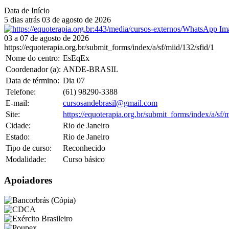
Data de Início
5 dias atrás
03
de
agosto
de
2026
03 a 07 de agosto de 2026
https://equoterapia.org.br/submit_forms/index/a/sf/miid/132/sfid/1
Nome do centro:
EsEqEx
Coordenador (a):
ANDE-BRASIL
Data de término:
Dia
07
Telefone:
(61) 98290-3388
E-mail:
cursosandebrasil@gmail.com
Site:
https://equoterapia.org.br/submit_forms/index/a/sf/m
Cidade:
Rio de Janeiro
Estado:
Rio de Janeiro
Tipo de curso:
Reconhecido
Modalidade:
Curso básico
Apoiadores