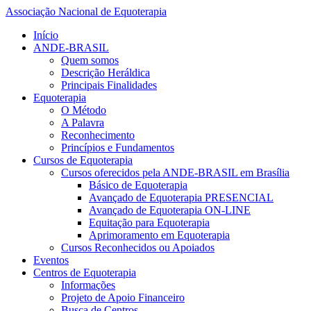
Associação Nacional de Equoterapia
Início
ANDE-BRASIL
Quem somos
Descrição Heráldica
Principais Finalidades
Equoterapia
O Método
A Palavra
Reconhecimento
Princípios e Fundamentos
Cursos de Equoterapia
Cursos oferecidos pela ANDE-BRASIL em Brasília
Básico de Equoterapia
Avançado de Equoterapia PRESENCIAL
Avançado de Equoterapia ON-LINE
Equitação para Equoterapia
Aprimoramento em Equoterapia
Cursos Reconhecidos ou Apoiados
Eventos
Centros de Equoterapia
Informações
Projeto de Apoio Financeiro
Busca de Centros