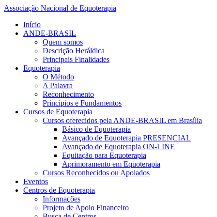
Associação Nacional de Equoterapia
Início
ANDE-BRASIL
Quem somos
Descrição Heráldica
Principais Finalidades
Equoterapia
O Método
A Palavra
Reconhecimento
Princípios e Fundamentos
Cursos de Equoterapia
Cursos oferecidos pela ANDE-BRASIL em Brasília
Básico de Equoterapia
Avançado de Equoterapia PRESENCIAL
Avançado de Equoterapia ON-LINE
Equitação para Equoterapia
Aprimoramento em Equoterapia
Cursos Reconhecidos ou Apoiados
Eventos
Centros de Equoterapia
Informações
Projeto de Apoio Financeiro
Busca de Centros