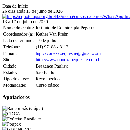
Data de Início
26 dias atrás
13
de
julho
de
2026
13 a 17 de julho de 2026
Nome do centro:
Instituto de Equoterapia Pegasus
Coordenador (a):
Kether Van Prehn
Data de término:
17
de
julho
Telefone:
(11) 97188 - 3113
E-mail:
hipicaconexaoequestre@gmail.com
Site:
http://www.conexaoequestre.com.br
Cidade:
Bragança Paulista
Estado:
São Paulo
Tipo de curso:
Reconhecido
Modalidade:
Curso básico
Apoiadores