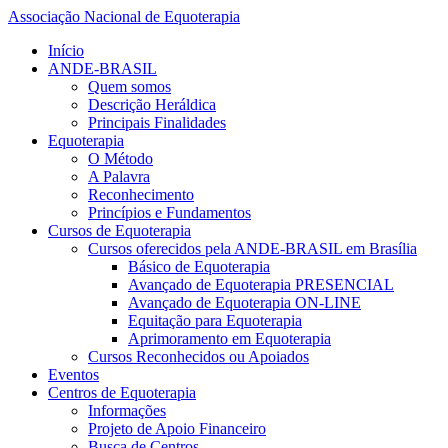
Associação Nacional de Equoterapia
Início
ANDE-BRASIL
Quem somos
Descrição Heráldica
Principais Finalidades
Equoterapia
O Método
A Palavra
Reconhecimento
Princípios e Fundamentos
Cursos de Equoterapia
Cursos oferecidos pela ANDE-BRASIL em Brasília
Básico de Equoterapia
Avançado de Equoterapia PRESENCIAL
Avançado de Equoterapia ON-LINE
Equitação para Equoterapia
Aprimoramento em Equoterapia
Cursos Reconhecidos ou Apoiados
Eventos
Centros de Equoterapia
Informações
Projeto de Apoio Financeiro
Busca de Centros