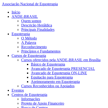
Associação Nacional de Equoterapia
Início
ANDE-BRASIL
Quem somos
Descrição Heráldica
Principais Finalidades
Equoterapia
O Método
A Palavra
Reconhecimento
Princípios e Fundamentos
Cursos de Equoterapia
Cursos oferecidos pela ANDE-BRASIL em Brasília
Básico de Equoterapia
Avançado de Equoterapia PRESENCIAL
Avançado de Equoterapia ON-LINE
Equitação para Equoterapia
Aprimoramento em Equoterapia
Cursos Reconhecidos ou Apoiados
Eventos
Centros de Equoterapia
Informações
Projeto de Apoio Financeiro
Busca de Centros