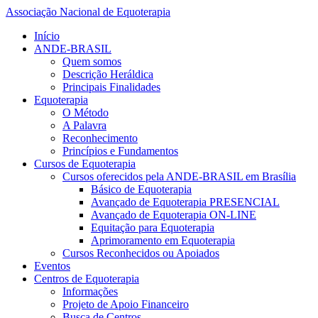
Associação Nacional de Equoterapia
Início
ANDE-BRASIL
Quem somos
Descrição Heráldica
Principais Finalidades
Equoterapia
O Método
A Palavra
Reconhecimento
Princípios e Fundamentos
Cursos de Equoterapia
Cursos oferecidos pela ANDE-BRASIL em Brasília
Básico de Equoterapia
Avançado de Equoterapia PRESENCIAL
Avançado de Equoterapia ON-LINE
Equitação para Equoterapia
Aprimoramento em Equoterapia
Cursos Reconhecidos ou Apoiados
Eventos
Centros de Equoterapia
Informações
Projeto de Apoio Financeiro
Busca de Centros