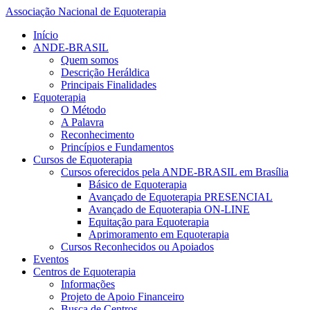
Associação Nacional de Equoterapia
Início
ANDE-BRASIL
Quem somos
Descrição Heráldica
Principais Finalidades
Equoterapia
O Método
A Palavra
Reconhecimento
Princípios e Fundamentos
Cursos de Equoterapia
Cursos oferecidos pela ANDE-BRASIL em Brasília
Básico de Equoterapia
Avançado de Equoterapia PRESENCIAL
Avançado de Equoterapia ON-LINE
Equitação para Equoterapia
Aprimoramento em Equoterapia
Cursos Reconhecidos ou Apoiados
Eventos
Centros de Equoterapia
Informações
Projeto de Apoio Financeiro
Busca de Centros