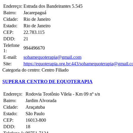
Endereço:
Estrada dos Bandeirantes 5.545
Bairro:
Jacarepaguá
Cidade:
Rio de Janeiro
Estado:
Rio de Janeiro
CEP:
22.783.115
DDD:
21
Telefone
994496670
1:
E-mail:
sohamequoterapia@gmail.com
Site:
https://equoterapia.org.br:443/sohamequoterapia@gmail.
Categoria do centro:
Centro Filiado
SUPERAR CENTRO DE EQUOTERAPIA
Endereço:
Rodovia Teotônio Vilela - Km 09 nº s/n
Bairro:
Jardim Alvorada
Cidade:
Araçatuba
Estado:
São Paulo
CEP:
16013-800
DDD:
18