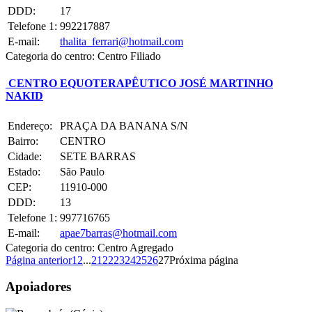
DDD:
17
Telefone 1:
992217887
E-mail:
thalita_ferrari@hotmail.com
Categoria do centro:
Centro Filiado
CENTRO EQUOTERAPÊUTICO JOSÉ MARTINHO
NAKID
Endereço:
PRAÇA DA BANANA S/N
Bairro:
CENTRO
Cidade:
SETE BARRAS
Estado:
São Paulo
CEP:
11910-000
DDD:
13
Telefone 1:
997716765
E-mail:
apae7barras@hotmail.com
Categoria do centro:
Centro Agregado
Página anterior
1
2
...
21
22
23
24
25
26
27
Próxima página
Apoiadores