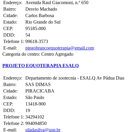
Endereço:
Avenida Raul Giacomoni, n.º 650
Bairro:
Desvio Machado
Cidade:
Carlos Barbosa
Estado:
Rio Grande do Sul
CEP:
95185-000
DDD:
54
Telefone 1:
99618-3573
E-mail:
pingobrancoequoterapia@gmail.com
Categoria do centro:
Centro Agregado
PROJETO EQUOTERAPIA ESALQ
Endereço:
Departamento de zootecnia - ESALQ Av Pádua Dias
Bairro:
SAS DIMAS
Cidade:
PIRACICABA
Estado:
São Paulo
CEP:
13418-900
DDD:
19
Telefone 1:
34294102
Telefone 2:
994094850
E-mail:
siladasilva@usp.br