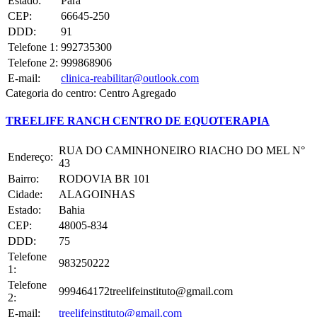
Estado:
Pará
CEP:
66645-250
DDD:
91
Telefone 1:
992735300
Telefone 2:
999868906
E-mail:
clinica-reabilitar@outlook.com
Categoria do centro:
Centro Agregado
TREELIFE RANCH CENTRO DE EQUOTERAPIA
RUA DO CAMINHONEIRO RIACHO DO MEL N°
Endereço:
43
Bairro:
RODOVIA BR 101
Cidade:
ALAGOINHAS
Estado:
Bahia
CEP:
48005-834
DDD:
75
Telefone
983250222
1:
Telefone
999464172treelifeinstituto@gmail.com
2:
E-mail:
treelifeinstituto@gmail.com