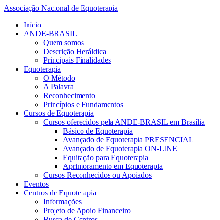
Associação Nacional de Equoterapia
Início
ANDE-BRASIL
Quem somos
Descrição Heráldica
Principais Finalidades
Equoterapia
O Método
A Palavra
Reconhecimento
Princípios e Fundamentos
Cursos de Equoterapia
Cursos oferecidos pela ANDE-BRASIL em Brasília
Básico de Equoterapia
Avançado de Equoterapia PRESENCIAL
Avançado de Equoterapia ON-LINE
Equitação para Equoterapia
Aprimoramento em Equoterapia
Cursos Reconhecidos ou Apoiados
Eventos
Centros de Equoterapia
Informações
Projeto de Apoio Financeiro
Busca de Centros